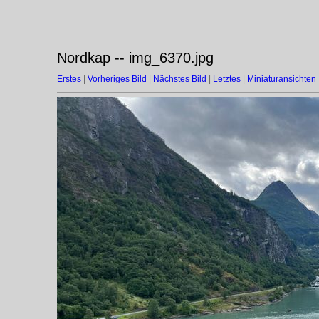
Nordkap -- img_6370.jpg
Erstes
|
Vorheriges Bild
|
Nächstes Bild
|
Letztes
|
Miniaturansichten