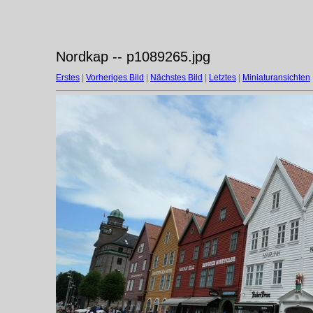
Nordkap -- p1089265.jpg
Erstes
|
Vorheriges Bild
|
Nächstes Bild
|
Letztes
|
Miniaturansichten