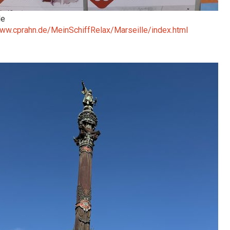
le
www.cprahn.de/MeinSchiffRelax/Marseille/index.html