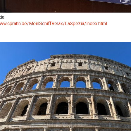
ia
www.cprahn.de/MeinSchiffRelax/LaSpezia/index.html