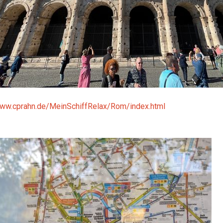
www.cprahn.de/MeinSchiffRelax/Rom/index.html