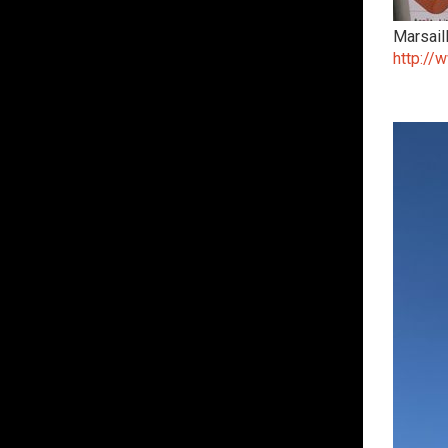
Marsail
http://