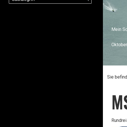
Mein Sc
Oktobe
Sie befin
M
Rundrei