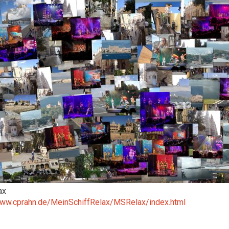
ax
www.cprahn.de/MeinSchiffRelax/MSRelax/index.html