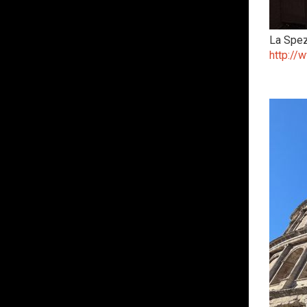
La Spez
http://